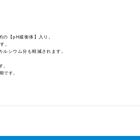
的の【pH緩衝体】入り。
ます。
カルシウム分も軽減されます。
ります。
期です。