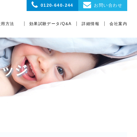
0120-640-244
お問い合わせ
使用方法
効果試験データ/Q&A
詳細情報
会社案内
Fineご家庭での
Fine各現場での
効果試験データ
Q&A
目次（分類）
ジアファイン
よくある質問
使用方法
使用方法
リッジ