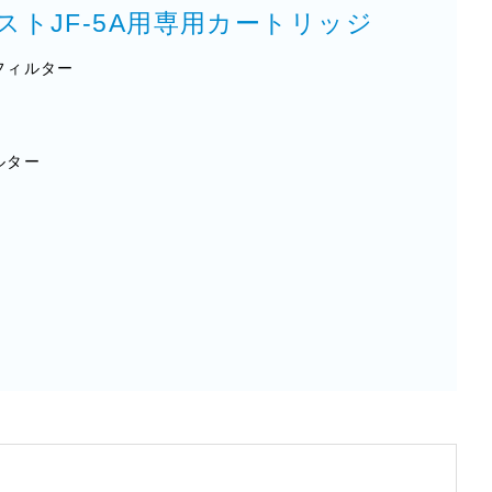
トJF-5A用専用カートリッジ
フィルター
ルター