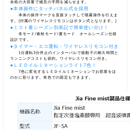
余裕の大容量で補充の手間を減らせます。
●本体操作にタッチパネル式を採用
本体の操作マークを直接タッチして噴霧操作を行えま
す。(付属のワイヤレスリモコンはボタン式となります。)
●ミスト量シーズン別表記で簡単使い分け！
冬モード/春秋モード/夏モード オールシーズン仕様
設計です。
●タイマー・エコ運転・ワイヤレスリモコン付き
1分運転3分停止のインターバルで振動子の耐久時間と
ランニングコストも節約。ワイヤレスリモコン付き。
●ＬＥＤイルミネーションライト7色！
7色に変化するＬＥＤイルミネーションでお部屋をほ
のかに彩ります。単色での固定もできます。