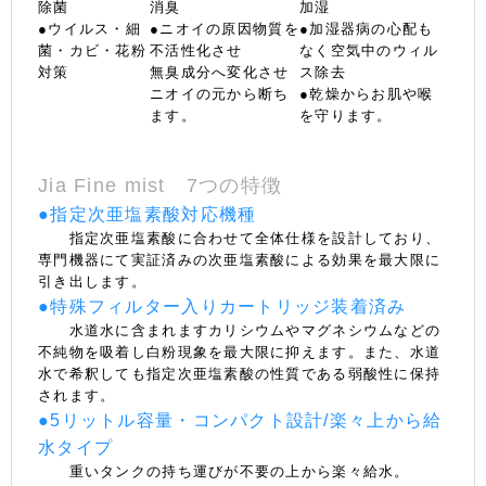
除菌
消臭
加湿
●ウイルス・細
●ニオイの原因物質を
●加湿器病の心配も
菌・カビ・花粉
不活性化させ
なく空気中のウィル
対策
無臭成分へ変化させ
ス除去
ニオイの元から断ち
●乾燥からお肌や喉
ます。
を守ります。
Jia Fine mist 7つの特徴
●指定次亜塩素酸対応機種
指定次亜塩素酸に合わせて全体仕様を設計しており、
専門機器にて実証済みの次亜塩素酸による効果を最大限に
引き出します。
●特殊フィルター入りカートリッジ装着済み
水道水に含まれますカリシウムやマグネシウムなどの
不純物を吸着し白粉現象を最大限に抑えます。また、水道
水で希釈しても指定次亜塩素酸の性質である弱酸性に保持
されます。
●5リットル容量・コンパクト設計/楽々上から給
水タイプ
重いタンクの持ち運びが不要の上から楽々給水。