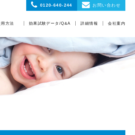
0120-640-244
お問い合わせ
使用方法
効果試験データ/Q&A
詳細情報
会社案内
Fineご家庭での
Fine各現場での
効果試験データ
Q&A
目次（分類）
ジアファイン
よくある質問
使用方法
使用方法