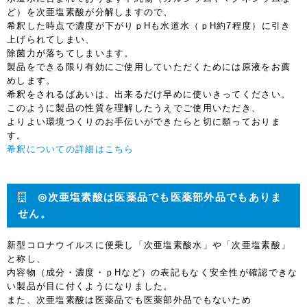
ど）を次亜塩素酸が分解しますので、
希釈した時点で濃度が下がりｐHも水道水（ｐH約7程度）に引き
上げられてしまい、
除菌力が落ちてしまいます。
製品をできる限り有効にご使用していただくためには原液をお薦
めします。
希釈をされるばあいは、出来るだけ早めに使いきってください。
このように製品の性質を理解したうえでご使用いただき、
よりよい環境つくりのお手伝いができたらと切に願っておりま
す。
希釈についての詳細はこちら
◎次亜塩素酸は医薬品でも医薬部外品でもありま
せん。
新型コロナウイルスに便乗し「次亜塩素酸水」や「次亜塩素酸」
と称し、
内容物（成分・濃度・ｐHなど）の表記もなく安全性が確認できな
い製品が目に付くようになりました。
また、次亜塩素酸は医薬品でも医薬部外品でもないため