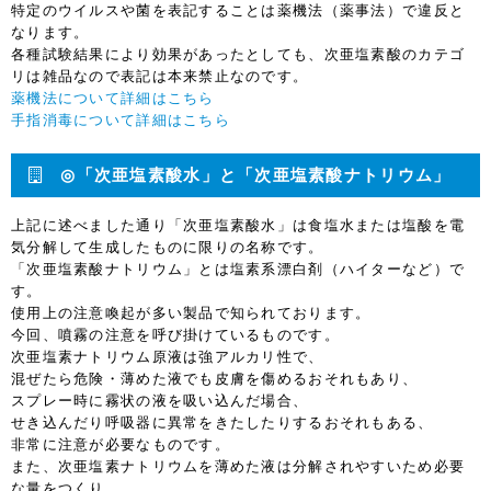
特定のウイルスや菌を表記することは薬機法（薬事法）で違反と
なります。
各種試験結果により効果があったとしても、次亜塩素酸のカテゴ
リは雑品なので表記は本来禁止なのです。
薬機法について詳細はこちら
手指消毒について詳細はこちら
◎「次亜塩素酸水」と「次亜塩素酸ナトリウム」
上記に述べました通り「次亜塩素酸水」は食塩水または塩酸を電
気分解して生成したものに限りの名称です。
「次亜塩素酸ナトリウム」とは塩素系漂白剤（ハイターなど）で
す。
使用上の注意喚起が多い製品で知られております。
今回、噴霧の注意を呼び掛けているものです。
次亜塩素ナトリウム原液は強アルカリ性で、
混ぜたら危険・薄めた液でも皮膚を傷めるおそれもあり、
スプレー時に霧状の液を吸い込んだ場合、
せき込んだり呼吸器に異常をきたしたりするおそれもある、
非常に注意が必要なものです。
また、次亜塩素ナトリウムを薄めた液は分解されやすいため必要
な量をつくり、