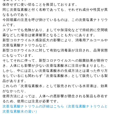
保存せずに使い切ることを推奨しております。
同じ次亜塩素酸と付く名称であっても、それぞれ成分や性質が異
なるものであり、
今回噴霧の注意を呼び掛けているものは、この次亜塩素ナトリウ
ムです。
スプレーでも危険があり、ましてや加湿化などで持続的に空間噴
霧などした場合は健康被害となることも大いにあります。
新型コロナウイルス感染拡大の影響により、消毒用アルコールや
次亜塩素酸ナトリウムなど、
新型コロナウイルスに対して有効な消毒薬が注目され、品薄状態
にもなっています。
そしてそれに伴って、新型コロナウイルスへの殺菌効果が期待で
き、人体にも影響が少ない次亜塩素酸水に注目が集まりました。
しかし、中には正しい次亜塩素酸水の生成方法とは違った作り方
をしているにも関わらず「次亜塩素酸水」として販売している製
品があります。
これらの「次亜塩素酸水」として販売されている水溶液は、効果
がなかったり、
使用方法によっては、人体への悪影響が懸念される製品も存在す
るため、使用には注意が必要です。
次亜塩素酸ナトリウムの詳細はこちら（次亜塩素酸ナトリウムと
次亜塩素酸水の違い）