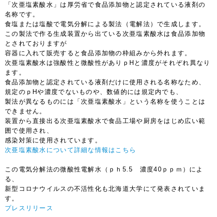
「次亜塩素酸水」は厚労省で食品添加物と認定されている液剤の
名称です。
食塩または塩酸で電気分解による製法（電解法）で生成します。
この製法で作る生成装置から出ている次亜塩素酸水は食品添加物
とされておりますが
容器に入れて販売すると食品添加物の枠組みから外れます。
次亜塩素酸水は強酸性と微酸性がありｐHと濃度がそれぞれ異なり
ます。
食品添加物と認定されている液剤だけに使用される名称なため、
規定のｐHや濃度でないものや、数値的には規定内でも、
製法が異なるものには「次亜塩素酸水」という名称を使うことは
できません。
装置から直接出る次亜塩素酸水で食品工場や厨房をはじめ広い範
囲で使用され、
感染対策に使用されています。
次亜塩素酸水について詳細な情報はこちら
この電気分解法の微酸性電解水（ｐｈ5.5 濃度40ｐｐｍ）によ
る、
新型コロナウイルスの不活性化も北海道大学にて発表されていま
す。
プレスリリース