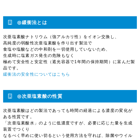
◎緩衝法とは
次亜塩素酸ナトリウム（強アルカリ性）
をイオン交換し、
高純度の弱酸性次亜塩素酸を作り出す製法で
食塩や塩酸などの中和剤を一切使用していないため、
生成時に塩素ガス発生の危険もなく
極めて安全性と安定性（遮光容器で1年間の保持期間）
に富んだ製
品です。
緩衝法の安全性についてはこちら
◎次亜塩素酸の性質
次亜塩素酸はどの製法であっても時間の経過による濃度の変化が
ある性質です。
「次亜塩素酸水」のように低濃度ですが、必要に応じた量を生成
装置でつくり
なるべく早めに使い切るという使用方法を守れば、除菌やウイル