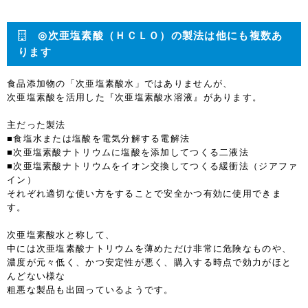
◎次亜塩素酸（ＨＣＬＯ）の製法は他にも複数あ
ります
食品添加物の「次亜塩素酸水」ではありませんが、
次亜塩素酸を活用した『次亜塩素酸水溶液』があります。
主だった製法
■食塩水または塩酸を電気分解する電解法
■次亜塩素酸ナトリウムに塩酸を添加してつくる二液法
■次亜塩素酸ナトリウムをイオン交換してつくる緩衝法（ジアファ
イン）
それぞれ適切な使い方をすることで安全かつ有効に使用できま
す。
次亜塩素酸水と称して、
中には次亜塩素酸ナトリウムを薄めただけ非常に危険なものや、
濃度が元々低く、かつ安定性が悪く、購入する時点で効力がほと
んどない様な
粗悪な製品も出回っているようです。