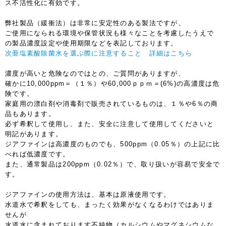
ス不活性化に有効です。
弊社製品（緩衝法）は非常に安定性のある製法ですが、
ご使用になられる環境や保管状況も様々なことを考慮したうえで
の製品濃度設定や使用期限などを表記しております。
次亜塩素酸除菌水を選ぶ際に注意すること 詳細はこちら
濃度が高いと危険なのではとの、ご質問がありますが、
確かに10,000ppm＝（１％）や60,000ｐｐｍ＝(6%)の高濃度は危
険です。
家庭用の漂白剤や消毒剤で販売されているものは、１％や6％の商
品もあります。
必ず希釈して使用し、また、安全に注意して使用してくださいと
明記があります。
ジアファインは高濃度のものでも、500ppm（0.05％）の上記に比
べれば低濃度です。
また、通常製品は200ppm（0.02％）で、取り扱いが容易で安全で
す。
ジアファインの使用方法は、基本は原液使用です。
水道水で希釈をしても、まったく効果がなくなるわけではありま
せんが
水道水に含まれております不純物（カルシウムやマグネシウムな